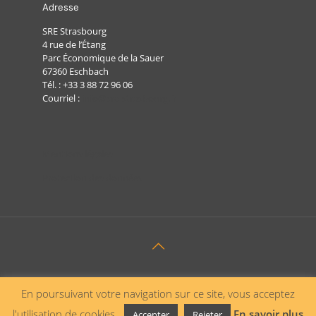
Adresse
SRE Strasbourg
4 rue de l’Étang
Parc Économique de la Sauer
67360 Eschbach
Tél. :
+33 3 88 72 96 06
Courriel :
info@sre-strasbourg.fr
Mentions légales
Protection des données
En poursuivant votre navigation sur ce site, vous acceptez
l'utilisation de cookies.
En savoir plus
Accepter
Rejeter