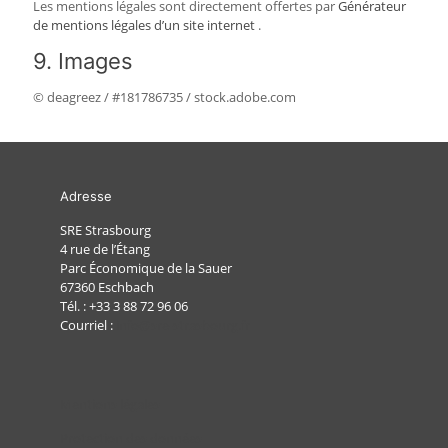
Les mentions légales sont directement offertes par
Générateur
de mentions légales d’un site internet
.
9. Images
© deagreez / #181786735 / stock.adobe.com
Adresse
SRE Strasbourg
4 rue de l’Étang
Parc Économique de la Sauer
67360 Eschbach
Tél. :
+33 3 88 72 96 06
Courriel :
info@sre-strasbourg.fr
Mentions légales
Protection des données