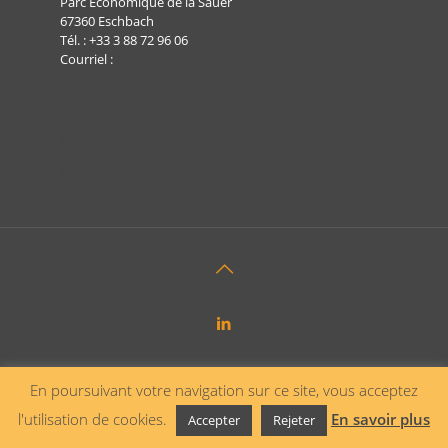
Parc Économique de la Sauer
67360 Eschbach
Tél. :
+33 3 88 72 96 06
Courriel :
info@sre-strasbourg.fr
Mentions légales
Protection des données
En poursuivant votre navigation sur ce site, vous acceptez
l'utilisation de cookies.
En savoir plus
Accepter
Rejeter