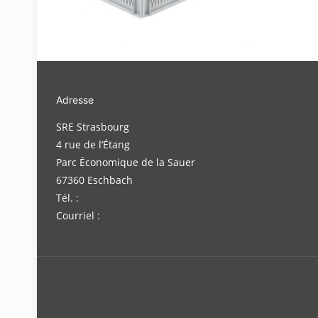
Adresse
Mentions 
SRE Strasbourg
Protectio
4 rue de l’Étang
Parc Économique de la Sauer
67360 Eschbach
Tél. :
+33 3 88 72 96 06
Courriel :
info@sre-strasbourg.fr