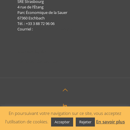
SRE Strasbourg
4 rue de l’Étang
Parc Économique de la Sauer
67360 Eschbach
Tél. :
+33 3 88 72 96 06
Courriel :
info@sre-strasbourg.fr
Mentions légales
Protection des données
En poursuivant votre navigation sur ce site, vous acceptez
l'utilisation de cookies.
En savoir plus
Accepter
Rejeter